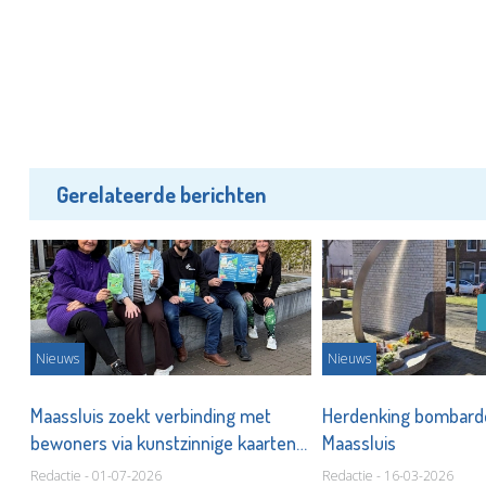
Gerelateerde berichten
Nieuws
Nieuws
e
Maassluis zoekt verbinding met
Herdenking bombar
bewoners via kunstzinnige kaarten
Maassluis
en flyers
Redactie - 01-07-2026
Redactie - 16-03-2026