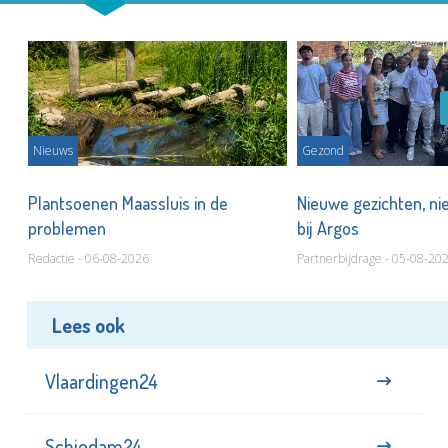
Nieuws
Gezond
s
Plantsoenen Maassluis in de
Nieuwe gezichten, ni
problemen
bij Argos
Redactie - 06-08-2026
Partnerbijdrage - 05-08-20
Lees ook
Vlaardingen24
Schiedam24