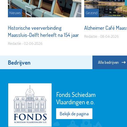
Nieuws
Gezond
Historische veerverbinding
Alzheimer Café Maassl
Maassluis-Delft herleeft na 154 jaar
Redactie - 08-04-2026
Redactie - 02-06-2026
Bedrijven
Alle bedrijven
Fonds Schiedam
Vlaardingen e.o.
Bekijk de pagina