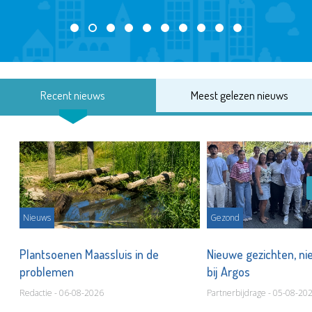
Recent nieuws
Meest gelezen nieuws
Nieuws
Gezond
s
Plantsoenen Maassluis in de
Nieuwe gezichten, ni
problemen
bij Argos
Redactie - 06-08-2026
Partnerbijdrage - 05-08-20