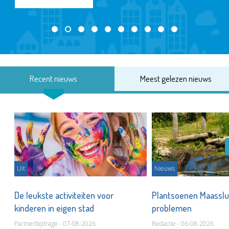
Recent nieuws
Meest gelezen nieuws
Uit
Nieuws
De leukste activiteiten voor
Plantsoenen Maasslui
kinderen in eigen stad
problemen
Partnerbijdrage - 07-08-2026
Redactie - 06-08-2026