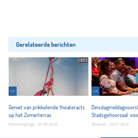
Gerelateerde berichten
Uit
Uit
ie
Geniet van prikkelende theateracts
Dinsdagmiddagvoorste
op het Zomerterras
Stadsgehoorzaal: voo
thuis!
Partnerbijdrage - 05-08-2026
Redactie - 26-07-2026