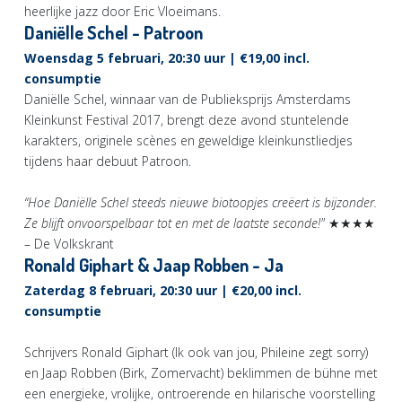
heerlijke jazz door Eric Vloeimans.
Daniëlle Schel - Patroon
Woensdag 5 februari, 20:30 uur | €19,00 incl.
consumptie
Daniëlle Schel, winnaar van de Publieksprijs Amsterdams
Kleinkunst Festival 2017, brengt deze avond stuntelende
karakters, originele scènes en geweldige kleinkunstliedjes
tijdens haar debuut Patroon.
“Hoe Daniëlle Schel steeds nieuwe biotoopjes creëert is bijzonder.
Ze blijft onvoorspelbaar tot en met de laatste seconde!"
★★★★
– De Volkskrant
Ronald Giphart & Jaap Robben - Ja
Zaterdag 8 februari, 20:30 uur | €20,00 incl.
consumptie
Schrijvers Ronald Giphart (Ik ook van jou, Phileine zegt sorry)
en Jaap Robben (Birk, Zomervacht) beklimmen de bühne met
een energieke, vrolijke, ontroerende en hilarische voorstelling