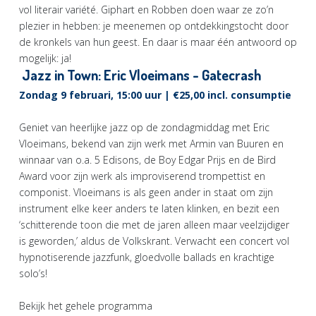
vol literair variété. Giphart en Robben doen waar ze zo’n
plezier in hebben: je meenemen op ontdekkingstocht door
de kronkels van hun geest. En daar is maar één antwoord op
mogelijk: ja!
Jazz in Town: Eric Vloeimans - Gatecrash
Zondag 9 februari, 15:00 uur | €25,00 incl. consumptie
Geniet van heerlijke jazz op de zondagmiddag met Eric
Vloeimans, bekend van zijn werk met Armin van Buuren en
winnaar van o.a. 5 Edisons, de Boy Edgar Prijs en de Bird
Award voor zijn werk als improviserend trompettist en
componist. Vloeimans is als geen ander in staat om zijn
instrument elke keer anders te laten klinken, en bezit een
‘schitterende toon die met de jaren alleen maar veelzijdiger
is geworden,’ aldus de Volkskrant. Verwacht een concert vol
hypnotiserende jazzfunk, gloedvolle ballads en krachtige
solo’s!
Bekijk het gehele programma