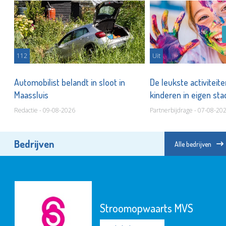
112
Uit
Automobilist belandt in sloot in
De leukste activiteit
Maassluis
kinderen in eigen st
Redactie - 09-08-2026
Partnerbijdrage - 07-08-20
Bedrijven
Alle bedrijven
Stroomopwaarts MVS