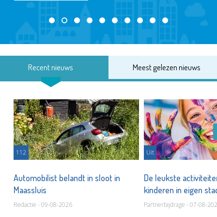
Recent nieuws
Meest gelezen nieuws
112
Uit
Automobilist belandt in sloot in
De leukste activiteit
Maassluis
kinderen in eigen st
Redactie - 09-08-2026
Partnerbijdrage - 07-08-20