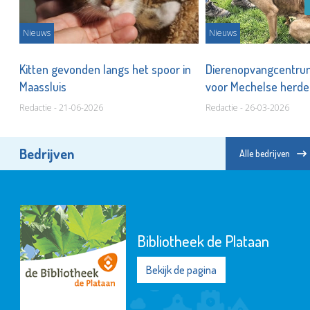
Nieuws
Nieuws
Kitten gevonden langs het spoor in
Dierenopvangcentrum
Maassluis
voor Mechelse herde
Redactie - 21-06-2026
Redactie - 26-03-2026
Bedrijven
Alle bedrijven
Bibliotheek de Plataan
Bekijk de pagina