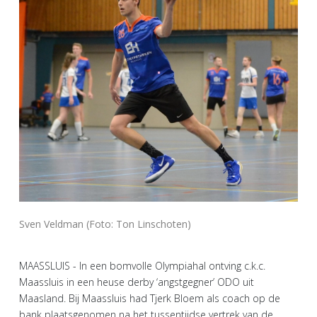
Sven Veldman (Foto: Ton Linschoten)
MAASSLUIS - In een bomvolle Olympiahal ontving c.k.c.
Maassluis in een heuse derby ‘angstgegner’ ODO uit
Maasland. Bij Maassluis had Tjerk Bloem als coach op de
bank plaatsgenomen na het tussentijdse vertrek van de