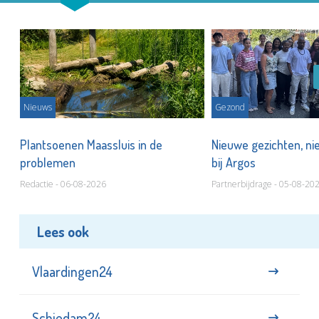
Nieuws
Gezond
s
Plantsoenen Maassluis in de
Nieuwe gezichten, ni
problemen
bij Argos
Redactie - 06-08-2026
Partnerbijdrage - 05-08-20
Lees ook
Vlaardingen24
Schiedam24