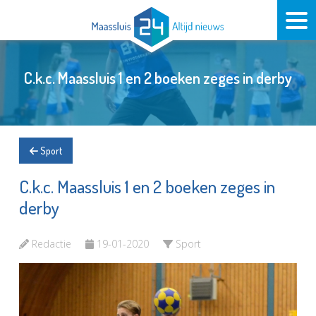
C.k.c. Maassluis 1 en 2 boeken zeges in derby
Sport
C.k.c. Maassluis 1 en 2 boeken zeges in
derby
Redactie
19-01-2020
Sport