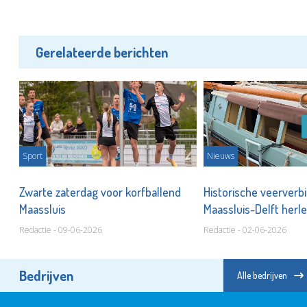
Gerelateerde berichten
Sport
Nieuws
jd
Zwarte zaterdag voor korfballend
Historische veerverb
Maassluis
Maassluis-Delft herle
Redactie - 09-06-2026
Redactie - 02-06-2026
Bedrijven
Alle bedrijven