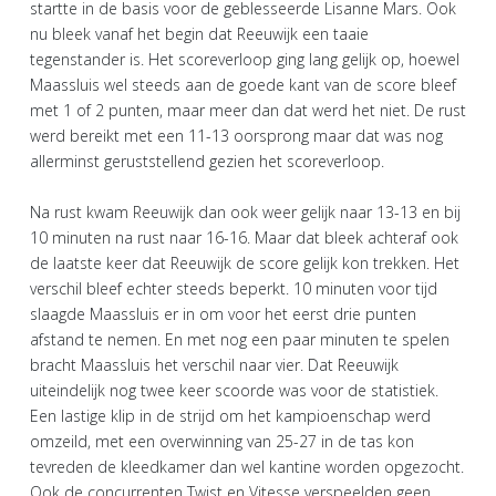
startte in de basis voor de geblesseerde Lisanne Mars. Ook
nu bleek vanaf het begin dat Reeuwijk een taaie
tegenstander is. Het scoreverloop ging lang gelijk op, hoewel
Maassluis wel steeds aan de goede kant van de score bleef
met 1 of 2 punten, maar meer dan dat werd het niet. De rust
werd bereikt met een 11-13 oorsprong maar dat was nog
allerminst geruststellend gezien het scoreverloop.
Na rust kwam Reeuwijk dan ook weer gelijk naar 13-13 en bij
10 minuten na rust naar 16-16. Maar dat bleek achteraf ook
de laatste keer dat Reeuwijk de score gelijk kon trekken. Het
verschil bleef echter steeds beperkt. 10 minuten voor tijd
slaagde Maassluis er in om voor het eerst drie punten
afstand te nemen. En met nog een paar minuten te spelen
bracht Maassluis het verschil naar vier. Dat Reeuwijk
uiteindelijk nog twee keer scoorde was voor de statistiek.
Een lastige klip in de strijd om het kampioenschap werd
omzeild, met een overwinning van 25-27 in de tas kon
tevreden de kleedkamer dan wel kantine worden opgezocht.
Ook de concurrenten Twist en Vitesse verspeelden geen