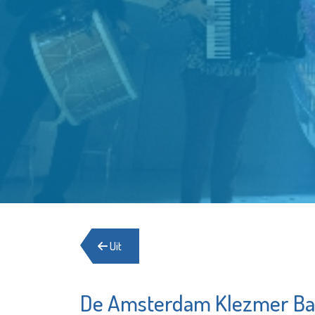
Uit
De Amsterdam Klezmer Ba
Zorg
MAES notarissen