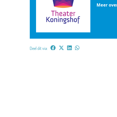
Meer ove
Deel dit via: