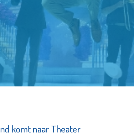
nd komt naar Theater
Samen MVS
Stichting