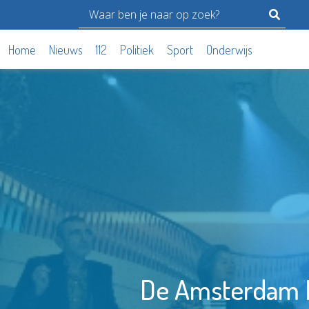
Home
Nieuws
112
Politiek
Sport
Onderwijs
De Amsterdam K