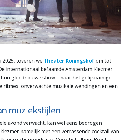
i 2025, toveren we
Theater Koningshof
om tot
! De internationaal befaamde Amsterdam Klezmer
 hun gloednieuwe show – naar het gelijknamige
e ritmes, onverwachte muzikale wendingen en een
an muziekstijlen
ele avond verwacht, kan wel eens bedrogen
lezmer namelijk met een verrassende cocktail van
zelfs een scheurende sax. Voor het album Bomba