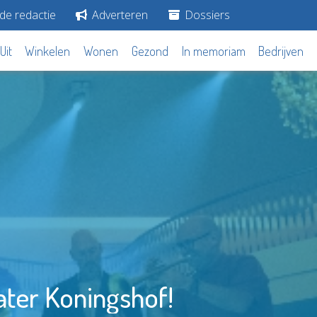
de redactie
Adverteren
Dossiers
Uit
Winkelen
Wonen
Gezond
In memoriam
Bedrijven
ter Koningshof!