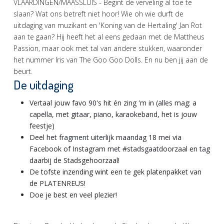
VLAARDINGEN/MAASSLUIS - Begint de verveling al toe te
slaan? Wat ons betreft niet hoor! Wie oh wie durft de
uitdaging van muzikant en 'Koning van de Hertaling' Jan Rot
aan te gaan? Hij heeft het al eens gedaan met de Mattheus
Passion, maar ook met tal van andere stukken, waaronder
het nummer Iris van The Goo Goo Dolls. En nu ben jij aan de
beurt.
De uitdaging
Vertaal jouw favo 90's hit én zing 'm in (alles mag: a
capella, met gitaar, piano, karaokeband, het is jouw
feestje)
Deel het fragment uiterlijk maandag 18 mei via
Facebook of Instagram met #stadsgaatdoorzaal en tag
daarbij de Stadsgehoorzaal!
De tofste inzending wint een te gek platenpakket van
de PLATENREUS!
Doe je best en veel plezier!