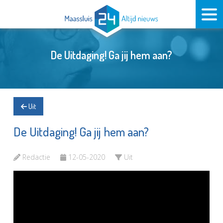
De Uitdaging! Ga jij hem aan?
Uit
De Uitdaging! Ga jij hem aan?
Redactie
12-05-2020
Uit