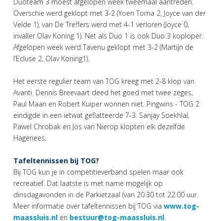
Duoteam 3 moest afgelopen week tweemaal aantreden.
Overschie werd geklopt met 3-2 (Yoeri Toma 2, Joyce van der
Velde 1), van De Treffers werd met 4-1 verloren (Joyce 0,
invaller Olav Koning 1). Net als Duo 1 is ook Duo 3 koploper.
Afgelopen week werd Tavenu geklopt met 3-2 (Martijn de
l’Ecluse 2, Olav Koning1).
Het eerste regulier team van TOG kreeg met 2-8 klop van
Avanti. Dennis Breevaart deed het goed met twee zeges,
Paul Maan en Robert Kuiper wonnen niet. Pingwins - TOG 2
eindigde in een ietwat geflatteerde 7-3. Sanjay Soekhlal,
Pawel Chrobak en Jos van Nierop klopten elk dezelfde
Hagenees.
Tafeltennissen bij TOG?
Bij TOG kun je in competitieverband spelen maar ook
recreatief. Dat laatste is met name mogelijk op
dinsdagavonden in de Parkietzaal (van 20.30 tot 22.00 uur.
Meer informatie over tafeltennissen bij TOG via
www.tog-
maassluis.nl
en
bestuur@tog-maassluis.nl
.