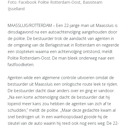
Foto: Facebook Politie Rotterdam-Oost, Basisteam
IJsselland
MAASSLUIS/ROTTERDAM – Een 22-jarige man uit Maassluis is
dinsdagavond na een autoachtervolging aangehouden door
de politie. De bestuurder trok de aandacht van agenten in
de omgeving van de Berlagestraat in Rotterdam en negeerde
een stopteken waarna een achtervolging ontstond, meldt
Politie Rotterdam-Oost. De man bleek onderweg naar een
fastfoodketen.
Agenten wilde een algemene controle uitvoeren omdat de
bestuurder uit Maassluis een onlogische route leek te rijden.
De bestuurder dacht daar anders over en ging er vandoor.
,,Na een korte achtervolging dacht de bestuurder dat hij
lopend meer kans zou hebben de agenten van zich af te
schudden,’’ meldt de politie. ,,Maar deze gedachte kwam al
snel bedrogen uit. In een wanhoopsdaad gooide hij de
sleutel van de auto waarin hij reed ook nog eens weg. De 22-