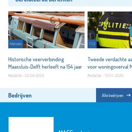
Nieuws
112
te
Historische veerverbinding
Tweede verdachte a
Maassluis-Delft herleeft na 154 jaar
voor woningoverval 
Redactie - 02-06-2026
Redactie - 19-01-2026
Bedrijven
Alle bedrijven