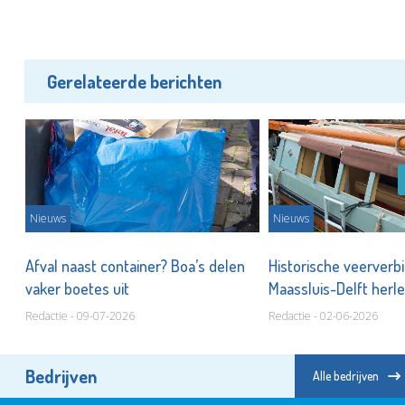
Gerelateerde berichten
Nieuws
Nieuws
en
Afval naast container? Boa’s delen
Historische veerverb
vaker boetes uit
Maassluis-Delft herle
Redactie - 09-07-2026
Redactie - 02-06-2026
Bedrijven
Alle bedrijven