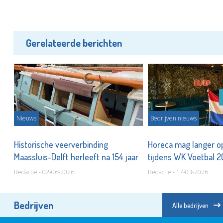
Gerelateerde berichten
Nieuws
Bedrijven nieuws
Historische veerverbinding
Horeca mag langer op
Maassluis-Delft herleeft na 154 jaar
tijdens WK Voetbal 
Redactie - 02-06-2026
Redactie - 17-03-2026
Bedrijven
Alle bedrijven