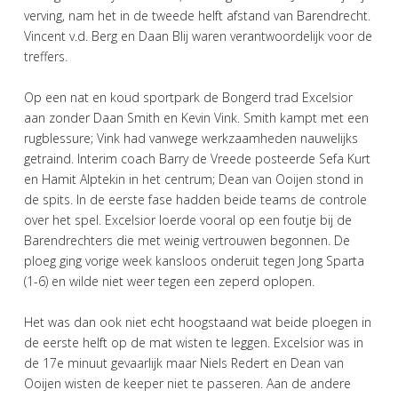
verving, nam het in de tweede helft afstand van Barendrecht.
Vincent v.d. Berg en Daan Blij waren verantwoordelijk voor de
treffers.
Op een nat en koud sportpark de Bongerd trad Excelsior
aan zonder Daan Smith en Kevin Vink. Smith kampt met een
rugblessure; Vink had vanwege werkzaamheden nauwelijks
getraind. Interim coach Barry de Vreede posteerde Sefa Kurt
en Hamit Alptekin in het centrum; Dean van Ooijen stond in
de spits. In de eerste fase hadden beide teams de controle
over het spel. Excelsior loerde vooral op een foutje bij de
Barendrechters die met weinig vertrouwen begonnen. De
ploeg ging vorige week kansloos onderuit tegen Jong Sparta
(1-6) en wilde niet weer tegen een zeperd oplopen.
Het was dan ook niet echt hoogstaand wat beide ploegen in
de eerste helft op de mat wisten te leggen. Excelsior was in
de 17e minuut gevaarlijk maar Niels Redert en Dean van
Ooijen wisten de keeper niet te passeren. Aan de andere