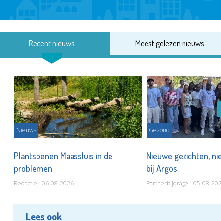
Recent nieuws
Meest gelezen nieuws
Nieuws
Gezond
s
Plantsoenen Maassluis in de
Nieuwe gezichten, ni
problemen
bij Argos
Redactie - 06-08-2026
Partnerbijdrage - 05-08-20
Lees ook