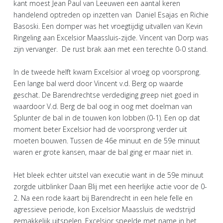
kant moest Jean Paul van Leeuwen een aantal keren
handelend optreden op inzetten van Daniel Esajas en Richie
Basoski. Een domper was het vroegtijdig uitvallen van Kevin
Ringeling aan Excelsior Maassluis-zijde. Vincent van Dorp was
zijn vervanger. De rust brak aan met een terechte 0-0 stand.
In de tweede helft kwam Excelsior al vroeg op voorsprong.
Een lange bal werd door Vincent v.d. Berg op waarde
geschat. De Barendrechtse verdediging greep niet goed in
waardoor V.d. Berg de bal oog in oog met doelman van
Splunter de bal in de touwen kon lobben (0-1). Een op dat
moment beter Excelsior had de voorsprong verder uit
moeten bouwen. Tussen de 46e minuut en de 59e minuut
waren er grote kansen, maar de bal ging er maar niet in.
Het bleek echter uitstel van executie want in de 59e minuut
zorgde uitblinker Daan Blij met een heerlijke actie voor de 0-
2. Na een rode kaart bij Barendrecht in een hele felle en
agressieve periode, kon Excelsior Maassluis de wedstrijd
gemakkelijk uitspelen. Excelsior speelde met name in het