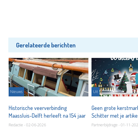
Gerelateerde berichten
Nieuws
Uit
Historische veerverbinding
Geen grote kerstmark
n!
Maassluis-Delft herleeft na 154 jaar
Schitter met je artike
Vlaardingen!
Redactie - 02-06-2026
Partnerbijdrage - 01-11-20