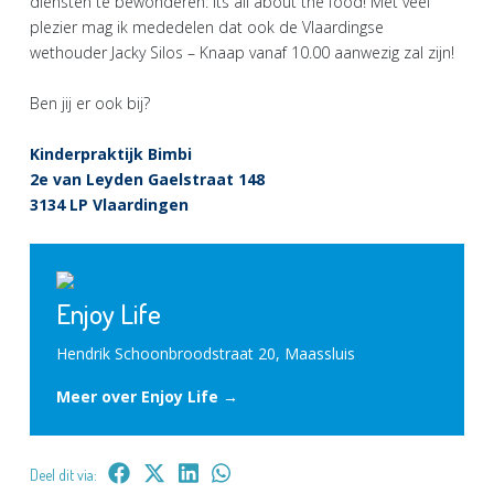
diensten te bewonderen: its all about the food! Met veel
plezier mag ik mededelen dat ook de Vlaardingse
wethouder Jacky Silos – Knaap vanaf 10.00 aanwezig zal zijn!
Ben jij er ook bij?
Kinderpraktijk Bimbi
2e van Leyden Gaelstraat 148
3134 LP Vlaardingen
Enjoy Life
Hendrik Schoonbroodstraat 20, Maassluis
Meer over Enjoy Life →
Deel dit via: