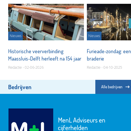
Nieuws
Nieuws
Historische veerverbinding
Furieade-zondag: een
Maassluis-Delft herleeft na 154 jaar
braderie
Redactie - 02-06-2026
Redactie - 04-10-2025
Bedrijven
Alle bedrijven
MenL Adviseurs en
cijferhelden