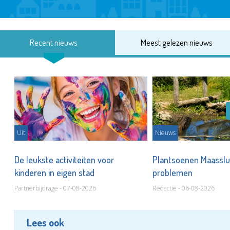
Recent nieuws
Meest gelezen nieuws
Uit
Nieuws
De leukste activiteiten voor
Plantsoenen Maasslui
kinderen in eigen stad
problemen
Partnerbijdrage - 07-08-2026
Redactie - 06-08-2026
Lees ook