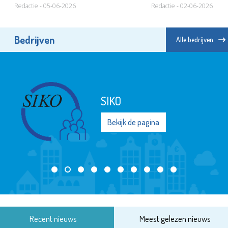
asielbeleid nieuwe coalitie
Redactie - 05-06-2026
Redactie - 02-06-2026
Bedrijven
Alle bedrijven
SIKO
Bekijk de pagina
Recent nieuws
Meest gelezen nieuws