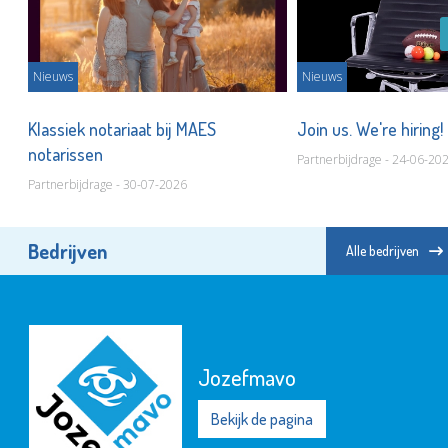
Nieuws
Nieuws
Klassiek notariaat bij MAES
Join us. We're hiring!
notarissen
Partnerbijdrage - 24-06-20
Partnerbijdrage - 30-07-2026
Bedrijven
Alle bedrijven
Jozefmavo
Bekijk de pagina