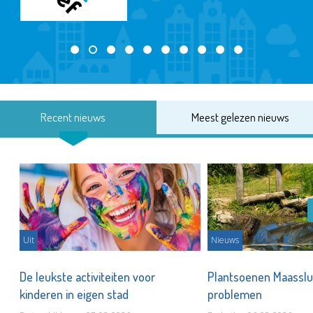
Recent nieuws
Meest gelezen nieuws
Uit
Nieuws
De leukste activiteiten voor
Plantsoenen Maasslui
kinderen in eigen stad
problemen