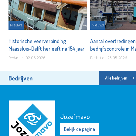
Nieuws
Nieuws
Historische veerverbinding
Aantal overtredingen 
Maassluis-Delft herleeft na 154 jaar
bedrijfscontrole in M
Redactie - 02-06-2026
Redactie - 25-05-2026
Bedrijven
Alle bedrijven
Jozefmavo
Bekijk de pagina