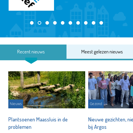
Recent nieuws
Meest gelezen nieuws
Nieuws
Gezond
s
Plantsoenen Maassluis in de
Nieuwe gezichten, ni
problemen
bij Argos