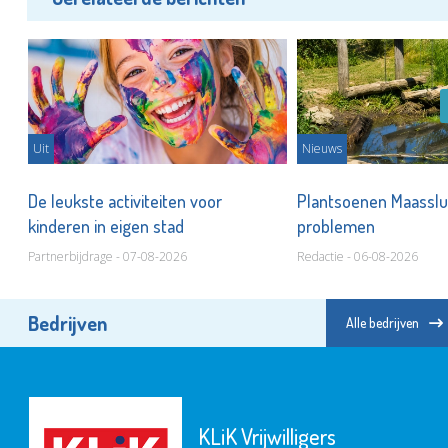
Uit
Nieuws
De leukste activiteiten voor
Plantsoenen Maasslui
kinderen in eigen stad
problemen
Partnerbijdrage - 07-08-2026
Redactie - 06-08-2026
Bedrijven
Alle bedrijven
KLiK Vrijwilligers