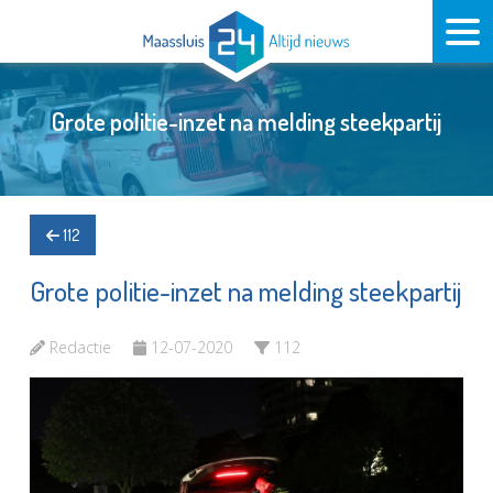
Grote politie-inzet na melding steekpartij
112
Grote politie-inzet na melding steekpartij
Redactie
12-07-2020
112