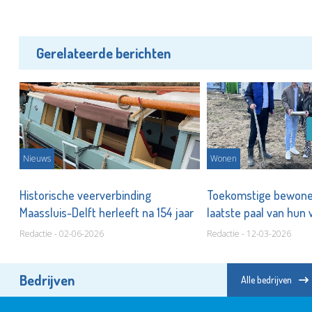
Gerelateerde berichten
Nieuws
Wonen
Historische veerverbinding
Toekomstige bewone
Maassluis-Delft herleeft na 154 jaar
laatste paal van hun 
Vogelrijk
Redactie - 02-06-2026
Redactie - 12-03-2026
Bedrijven
Alle bedrijven