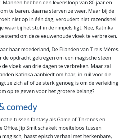
k. Mannen hebben een levensloop van 80 jaar en
om te baren, daarna sterven ze weer. Maar bij de
roeit niet op in één dag, veroudert niet razendsnel
e waarbij het stof in de rimpels ligt. Nee, Katinka
orbestemd om deze eeuwenoude vloek te verbreken.
aar haar moederland, De Eilanden van Treis Méres.
der de opdracht gekregen om een magische steen
o de vloek van drie dagen te verbreken. Maar zal
landen Katinka aanbiedt om haar, in ruil voor die
gt ze zich af of ze sterk genoeg is om de verleiding
d om op te geven voor het grotere belang?
 & comedy
inatie tussen fantasy als Game of Thrones en
 Office. Jip Smit schakelt moeiteloos tussen
 magisch, haast episch verhaal met herkenbare,