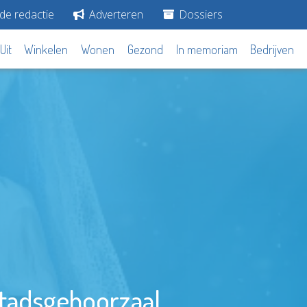
de redactie
Adverteren
Dossiers
Uit
Winkelen
Wonen
Gezond
In memoriam
Bedrijven
Stadsgehoorzaal