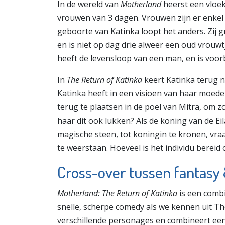
In de wereld van
Motherland
heerst een vloe
vrouwen van 3 dagen. Vrouwen zijn er enkel 
geboorte van Katinka loopt het anders. Zij g
en is niet op dag drie alweer een oud vrouwtj
heeft de levensloop van een man, en is vo
In
The Return of Katinka
keert Katinka terug n
Katinka heeft in een visioen van haar moe
terug te plaatsen in de poel van Mitra, om z
haar dit ook lukken? Als de koning van de Ei
magische steen, tot koningin te kronen, vraa
te weerstaan. Hoeveel is het individu berei
Cross-over tussen fantasy
Motherland: The Return of Katinka
is een comb
snelle, scherpe comedy als we kennen uit The
verschillende personages en combineert een