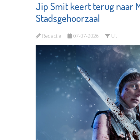
Jip Smit keert terug naar 
De
Stadsge
OproepCentrale
Vlaardi
Stadsgehoorzaal
Bekijk de pagina
Bekijk d
Redactie
07-07-2026
Uit