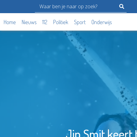
Home
Nieuws
112
Politiek
Sport
Onderwijs
Jip Smit keert