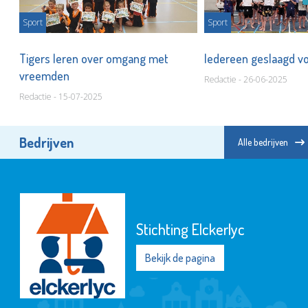
Sport
Sport
Tigers leren over omgang met
Iedereen geslaagd v
vreemden
Redactie - 26-06-2025
Redactie - 15-07-2025
Bedrijven
Alle bedrijven
Stichting Elckerlyc
Bekijk de pagina