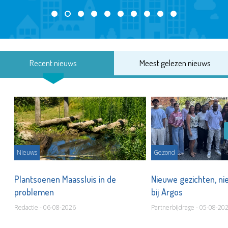
Recent nieuws
Meest gelezen nieuws
Nieuws
Gezond
s
Plantsoenen Maassluis in de
Nieuwe gezichten, ni
problemen
bij Argos
Redactie - 06-08-2026
Partnerbijdrage - 05-08-20