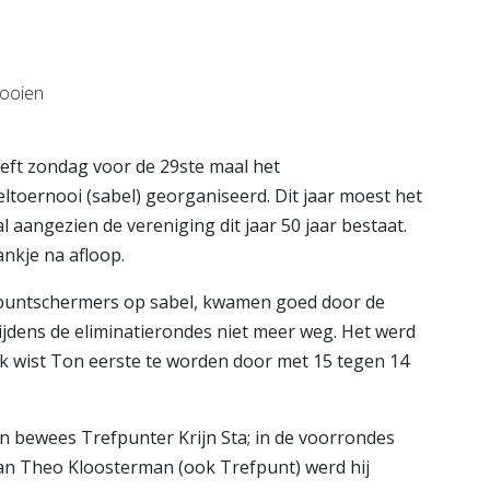
is
Bekijk de pagina
e pagina
ft zondag voor de 29ste maal het
toernooi (sabel) georganiseerd. Dit jaar moest het
 aangezien de vereniging dit jaar 50 jaar bestaat.
nkje na afloop.
fpuntschermers op sabel, kwamen goed door de
dens de eliminatierondes niet meer weg. Het werd
ijk wist Ton eerste te worden door met 15 tegen 14
jn bewees Trefpunter Krijn Sta; in de voorrondes
van Theo Kloosterman (ook Trefpunt) werd hij