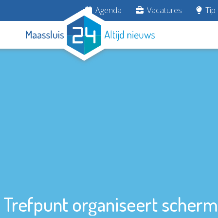
Agenda
Vacatures
Tip 
 Trefpunt organiseert scher