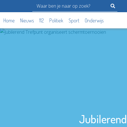
Home
Nieuws
112
Politiek
Sport
Onderwijs
Jubilerend