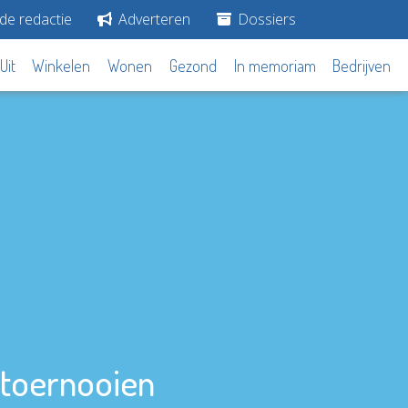
de redactie
Adverteren
Dossiers
Uit
Winkelen
Wonen
Gezond
In memoriam
Bedrijven
mtoernooien