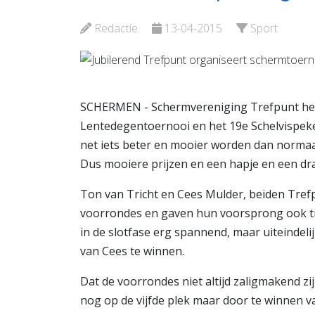
en cijferhelden
Maasslu
Redactie
13-04-2015
Sport
Bekijk de pagina
Bekijk d
SCHERMEN - Schermvereniging Trefpunt hee
Lentedegentoernooi en het 19e Schelvispekel
net iets beter en mooier worden dan normaal
Dus mooiere prijzen en een hapje en een dra
Ton van Tricht en Cees Mulder, beiden Tre
voorrondes en gaven hun voorsprong ook tij
in de slotfase erg spannend, maar uiteindel
van Cees te winnen.
Dat de voorrondes niet altijd zaligmakend zi
nog op de vijfde plek maar door te winnen 