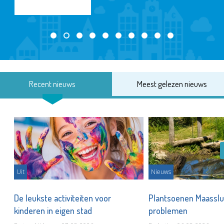
Recent nieuws
Meest gelezen nieuws
Uit
Nieuws
De leukste activiteiten voor
Plantsoenen Maasslui
kinderen in eigen stad
problemen