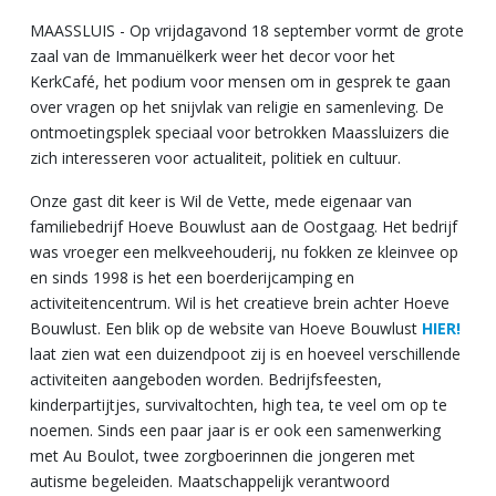
MAASSLUIS - Op vrijdagavond 18 september vormt de grote
zaal van de Immanuëlkerk weer het decor voor het
KerkCafé, het podium voor mensen om in gesprek te gaan
over vragen op het snijvlak van religie en samenleving. De
ontmoetingsplek speciaal voor betrokken Maassluizers die
zich interesseren voor actualiteit, politiek en cultuur.
Onze gast dit keer is Wil de Vette, mede eigenaar van
familiebedrijf Hoeve Bouwlust aan de Oostgaag. Het bedrijf
was vroeger een melkveehouderij, nu fokken ze kleinvee op
en sinds 1998 is het een boerderijcamping en
activiteitencentrum. Wil is het creatieve brein achter Hoeve
Bouwlust. Een blik op de website van Hoeve Bouwlust
HIER!
laat zien wat een duizendpoot zij is en hoeveel verschillende
activiteiten aangeboden worden. Bedrijfsfeesten,
kinderpartijtjes, survivaltochten, high tea, te veel om op te
noemen. Sinds een paar jaar is er ook een samenwerking
met Au Boulot, twee zorgboerinnen die jongeren met
autisme begeleiden. Maatschappelijk verantwoord