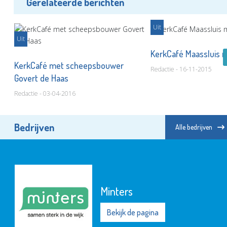
Gerelateerde berichten
Uit
Uit
ts
KerkCafé Maassluis 
KerkCafé met scheepsbouwer
Redactie - 16-11-2015
Govert de Haas
Redactie - 03-04-2016
Bedrijven
Alle bedrijven
Minters
Bekijk de pagina