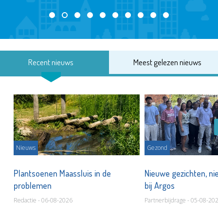
Recent nieuws
Meest gelezen nieuws
Nieuws
Gezond
s
Plantsoenen Maassluis in de
Nieuwe gezichten, ni
problemen
bij Argos
Redactie - 06-08-2026
Partnerbijdrage - 05-08-20