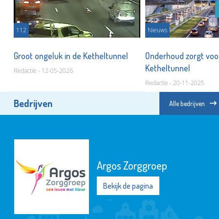
112
Nieuws
Groot ongeluk in de Ketheltunnel
Onderhoud zorgt voor
Ketheltunnel
Redactie - 12-05-2026
Redactie - 20-11-2025
Bedrijven
Alle bedrijven
Argos Zorggroep
Bekijk de pagina