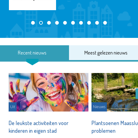
Recent nieuws
Meest gelezen nieuws
Uit
Nieuws
De leukste activiteiten voor
Plantsoenen Maasslui
kinderen in eigen stad
problemen