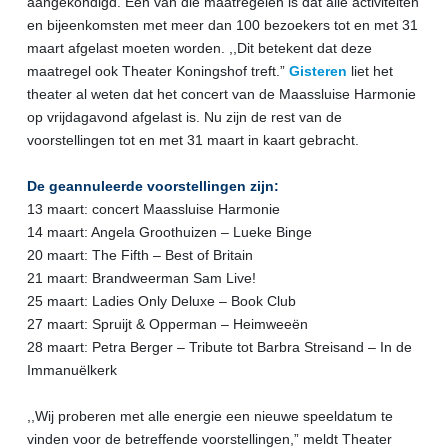
aangekondigd. Eén van die maatregelen is dat alle activiteiten
en bijeenkomsten met meer dan 100 bezoekers tot en met 31
maart afgelast moeten worden. ,,Dit betekent dat deze
maatregel ook Theater Koningshof treft.”
Gisteren
liet het
theater al weten dat het concert van de Maassluise Harmonie
op vrijdagavond afgelast is. Nu zijn de rest van de
voorstellingen tot en met 31 maart in kaart gebracht.
De geannuleerde voorstellingen zijn:
13 maart: concert Maassluise Harmonie
14 maart: Angela Groothuizen – Lueke Binge
20 maart: The Fifth – Best of Britain
21 maart: Brandweerman Sam Live!
25 maart: Ladies Only Deluxe – Book Club
27 maart: Spruijt & Opperman – Heimweeën
28 maart: Petra Berger – Tribute tot Barbra Streisand – In de
Immanuëlkerk
,,Wij proberen met alle energie een nieuwe speeldatum te
vinden voor de betreffende voorstellingen,” meldt Theater