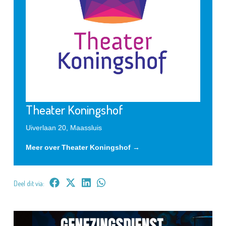
Theater Koningshof
Uiverlaan 20, Maassluis
Meer over Theater Koningshof →
Deel dit via: