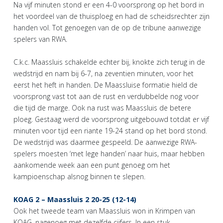
Na vijf minuten stond er een 4-0 voorsprong op het bord in
het voordeel van de thuisploeg en had de scheidsrechter zijn
handen vol. Tot genoegen van de op de tribune aanwezige
spelers van RWA.
C.k.c. Maassluis schakelde echter bij, knokte zich terug in de
wedstrijd en nam bij 6-7, na zeventien minuten, voor het
eerst het heft in handen. De Maassluise formatie hield de
voorsprong vast tot aan de rust en verdubbelde nog voor
die tijd de marge. Ook na rust was Maassluis de betere
ploeg. Gestaag werd de voorsprong uitgebouwd totdat er vijf
minuten voor tijd een riante 19-24 stand op het bord stond.
De wedstrijd was daarmee gespeeld. De aanwezige RWA-
spelers moesten ‘met lege handen’ naar huis, maar hebben
aankomende week aan een punt genoeg om het
kampioenschap alsnog binnen te slepen.
KOAG 2 – Maassluis 2 20-25 (12-14)
Ook het tweede team van Maassluis won in Krimpen van
KOAG, nagenoeg met dezelfde cijfers. In een stuk