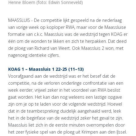
Henne Bloem (foto: Edwin Sonneveld)
MAASSLUIS - De competitie lijkt gespeeld na de nederlaag
van vorige week op koploper RWA, maar voor de Maassluise
formatie van c.k.c. Maassluis was de wedstrijd tegen KOAG er
één om de wonden te likken en zich te herpakken. Dat deed
de ploeg van Richard van Weert. Ook Maassluis 2 won, met
nagenoeg identieke cijfers.
KOAG 1 – Maassluis 1 22-25 (11–13)
Voorafgaand aan de wedstrijd was er het besef dat de
competitie, na de verloren onderlinge confrontatie van een
week eerder, vrijwel zeker in het voordeel van RWA beslist
gaat worden. Het kan dan nog weleens een lastige opgave
zijn om je op te laden voor de volgende wedstrijd. Hoewel
dat in de teambespreking duidelijk aangehaald werd, leek
het in de beginfase van de wedstrijd zeker het geval te zijn.
Maassluis liet zich in de eerste minuten overrompelen door
het zeer fysieke spel van de ploeg uit Krimpen aan den IJssel.