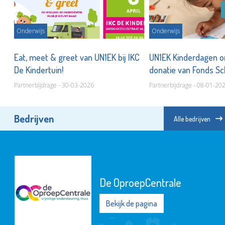
Onderwijs
Onderwijs
Eat, meet & greet van UN1EK bij IKC
UN1EK Kinderdagen o
De Kindertuin!
donatie van Fonds S
Vlaardingen
Partnerbijdrage - 30-03-2026
Partnerbijdrage - 08-01-20
Bedrijven
Alle bedrijven
De OproepCentrale
Bekijk de pagina