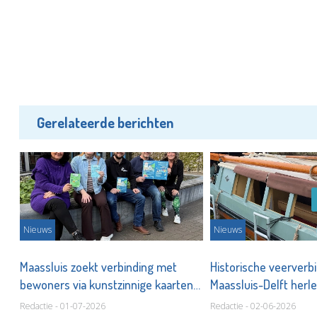
Gerelateerde berichten
Nieuws
Nieuws
Maassluis zoekt verbinding met
Historische veerverb
n!
bewoners via kunstzinnige kaarten
Maassluis-Delft herle
en flyers
Redactie - 01-07-2026
Redactie - 02-06-2026