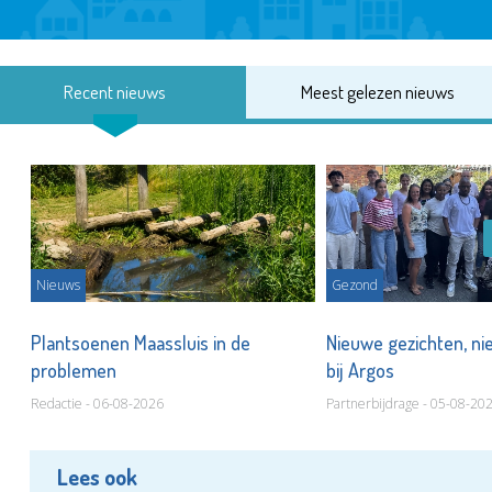
Recent nieuws
Meest gelezen nieuws
Nieuws
Gezond
s
Plantsoenen Maassluis in de
Nieuwe gezichten, ni
problemen
bij Argos
Redactie - 06-08-2026
Partnerbijdrage - 05-08-20
Lees ook