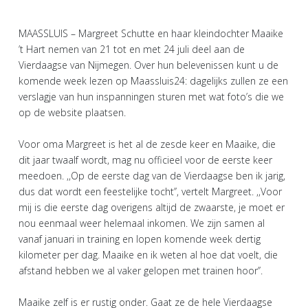
MAASSLUIS – Margreet Schutte en haar kleindochter Maaike
’t Hart nemen van 21 tot en met 24 juli deel aan de
Vierdaagse van Nijmegen. Over hun belevenissen kunt u de
komende week lezen op Maassluis24: dagelijks zullen ze een
verslagje van hun inspanningen sturen met wat foto’s die we
op de website plaatsen.
Voor oma Margreet is het al de zesde keer en Maaike, die
dit jaar twaalf wordt, mag nu officieel voor de eerste keer
meedoen. ,,Op de eerste dag van de Vierdaagse ben ik jarig,
dus dat wordt een feestelijke tocht’’, vertelt Margreet. ,,Voor
mij is die eerste dag overigens altijd de zwaarste, je moet er
nou eenmaal weer helemaal inkomen. We zijn samen al
vanaf januari in training en lopen komende week dertig
kilometer per dag. Maaike en ik weten al hoe dat voelt, die
afstand hebben we al vaker gelopen met trainen hoor’’.
Maaike zelf is er rustig onder. Gaat ze de hele Vierdaagse