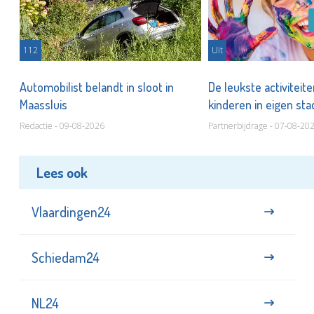
112
Uit
Automobilist belandt in sloot in
De leukste activiteit
Maassluis
kinderen in eigen st
Redactie - 09-08-2026
Partnerbijdrage - 07-08-20
Lees ook
Vlaardingen24
Schiedam24
NL24