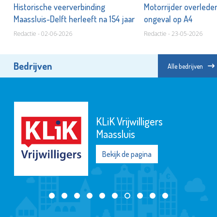
Historische veerverbinding
Motorrijder overleden
Maassluis-Delft herleeft na 154 jaar
ongeval op A4
Redactie - 02-06-2026
Redactie - 23-05-2026
Bedrijven
Alle bedrijven
KLiK Vrijwilligers
Maassluis
Bekijk de pagina