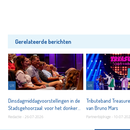
Gerelateerde berichten
Uit
Uit
Dinsdagmiddagvoorstellingen in de
Tributeband Treasur
l
Stadsgehoorzaal: voor het donker
van Bruno Mars
thuis!
Redactie - 26-07-2026
Partnerbijdrage - 10-07-20