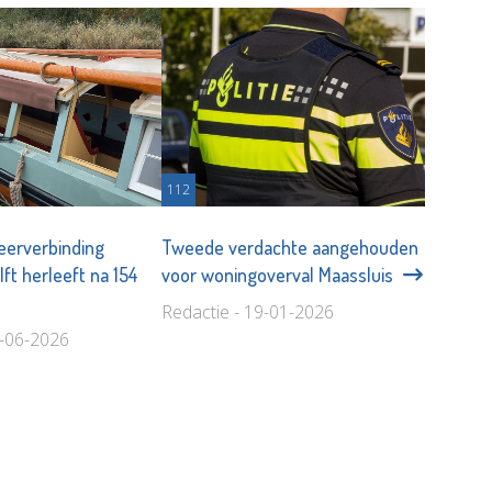
112
veerverbinding
Tweede verdachte aangehouden
ft herleeft na 154
voor woningoverval Maassluis
Redactie - 19-01-2026
2-06-2026