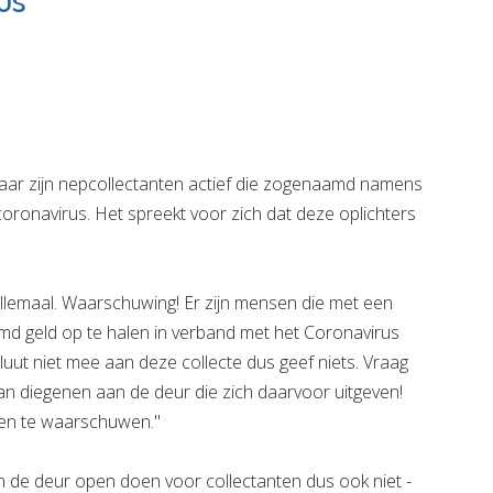
 Zorggroep
en Opvang
 de pagina
Bekijk de pagina
ar zijn nepcollectanten actief die zogenaamd namens
coronavirus. Het spreekt voor zich dat deze oplichters
llemaal. Waarschuwing! Er zijn mensen die met een
d geld op te halen in verband met het Coronavirus
uut niet mee aan deze collecte dus geef niets. Vraag
van diegenen aan de deur die zich daarvoor uitgeven!
en te waarschuwen.''
 en de deur open doen voor collectanten dus ook niet -