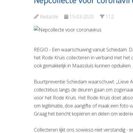
Argos
Vlaardingen e.o.
Bekijk
Redactie
15-03-2020
112
Bekijk de pagina
REGIO - Een waarschuwing vanuit Schiedam. Da
het Rode Kruis collecteren in verband met het 
ook gemakkelijk in Maassluis kunnen opduiken.
Buurtpreventie Schiedam waarschuwt: ,,Lieve A
collectebus langs de deuren gaan om zogenaam
voor het Rode Kruis. Het Rode Kruis doet absol
om legitimatie, doe aangifte of maak een foto 
Graag het bericht kopiëren en delen om iedere
Collecteren lijkt ons sowieso niet verstandig -