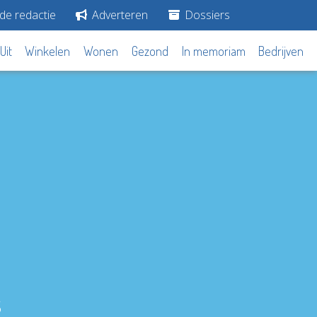
de redactie
Adverteren
Dossiers
Uit
Winkelen
Wonen
Gezond
In memoriam
Bedrijven
s