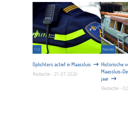
112
Nieuws
Oplichters actief in Maassluis
Historische 
Maassluis-Del
Redactie - 21-07-2026
jaar
Redactie - 0