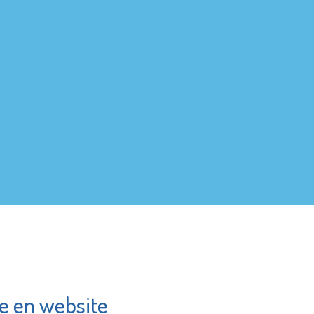
e en website
heek de
Theater