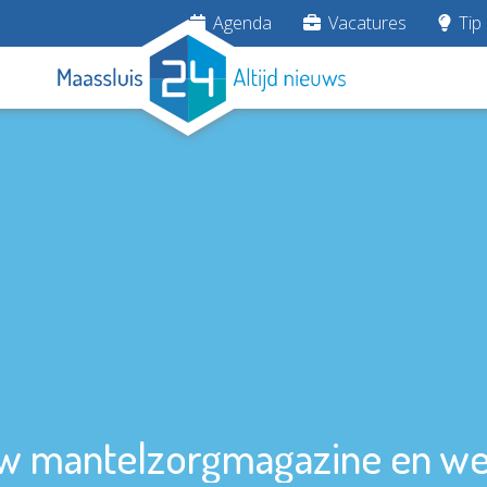
Agenda
Vacatures
Tip 
w mantelzorgmagazine en we