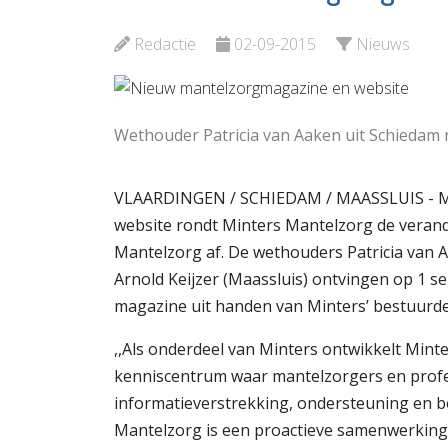
Vlaardingen
Plataan
Redactie
02-09-2015
Nieuws
Bekijk de pagina
Bekijk d
Wethouder Patricia van Aaken uit Schiedam 
VLAARDINGEN / SCHIEDAM / MAASSLUIS - Me
website rondt Minters Mantelzorg de veran
Mantelzorg af. De wethouders Patricia van 
Arnold Keijzer (Maassluis) ontvingen op 1 
magazine uit handen van Minters’ bestuurde
,,Als onderdeel van Minters ontwikkelt Mint
kenniscentrum waar mantelzorgers en profe
informatieverstrekking, ondersteuning en beg
Mantelzorg is een proactieve samenwerkings