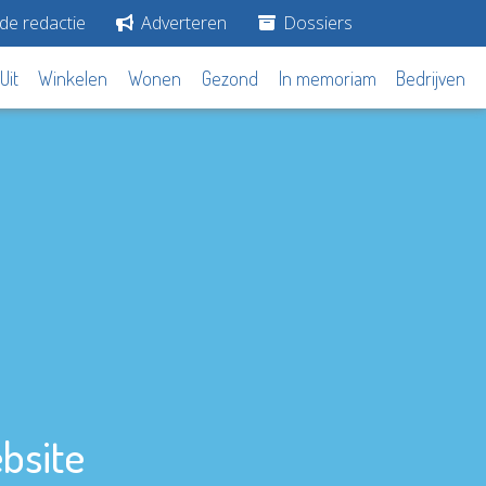
de redactie
Adverteren
Dossiers
Uit
Winkelen
Wonen
Gezond
In memoriam
Bedrijven
bsite