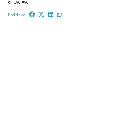
en…vol=vol !
Deel dit via: