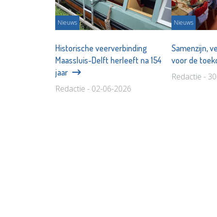
Nieuws
Nieuws
Historische veerverbinding
Samenzijn, v
Maassluis-Delft herleeft na 154
voor de toe
jaar
Redactie - 3
Redactie - 02-06-2026