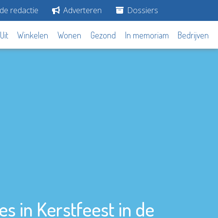
de redactie
Adverteren
Dossiers
Uit
Winkelen
Wonen
Gezond
In memoriam
Bedrijven
 in Kerstfeest in de