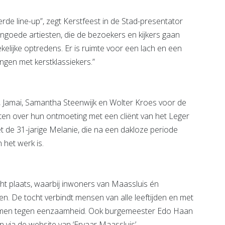
erde line-up”, zegt Kerstfeest in de Stad-presentator
engoede artiesten, die de bezoekers en kijkers gaan
lijke optredens. Er is ruimte voor een lach en een
ngen met kerstklassiekers.”
 Jamai, Samantha Steenwijk en Wolter Kroes voor de
esten over hun ontmoeting met een cliënt van het Leger
t de 31-jarige Melanie, die na een dakloze periode
 het werk is.
cht plaats, waarbij inwoners van Maassluis én
iden. De tocht verbindt mensen van alle leeftijden en met
samen tegen eenzaamheid. Ook burgemeester Edo Haan
 via de website van ‘Ervaar Maassluis’.