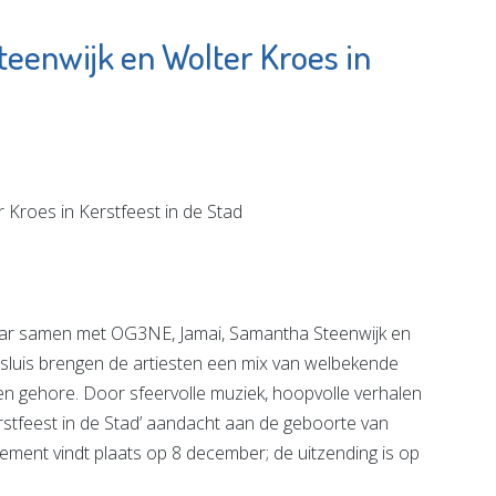
eenwijk en Wolter Kroes in
men MVS
Stichting
Elckerlyc
e pagina
Bekijk de pagina
jaar samen met OG3NE, Jamai, Samantha Steenwijk en
ssluis brengen de artiesten een mix van welbekende
n gehore. Door sfeervolle muziek, hoopvolle verhalen
stfeest in de Stad’ aandacht aan de geboorte van
ement vindt plaats op 8 december; de uitzending is op