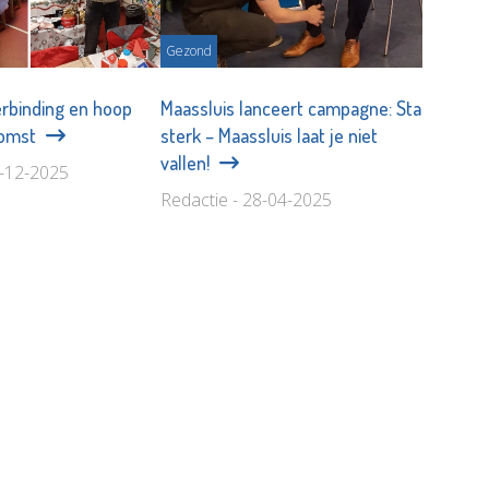
Gezond
erbinding en hoop
Maassluis lanceert campagne: Sta
komst
sterk – Maassluis laat je niet
vallen!
0-12-2025
Redactie - 28-04-2025