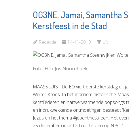
OG3NE, Jamai, Samantha St
ZorgSa
Jozefmavo
Kerstfeest in de Stad
Bekijk d
Bekijk de pagina
Redactie
14-11-2019
Uit
Foto: EO / Jos Noordhoek
MAASSLUIS - De EO viert eerste kerstdag dit 
Wolter Kroes. In het maritiem historische Maa
kerstliederen en hartverwarmende popsongs te
en indrukwekkende ontmoetingen besteedt ‘Ker
Jezus en het thema #jebentnietalleen. Het even
25 december om 20.20 uur te zien op NPO 1.