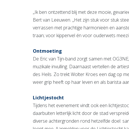
,,Ik ben ontzettend blij met deze mooie, gevarie
Bert van Leeuwen. ,,Het zijn stuk voor stuk ste
verrassen met prachtige harmonieën en aansteke
traan; voor kippenvel én voor ouderwets meezi
Ontmoeting
De Eric van Tijn-band zorgt samen met OG3NE,
muzikale invulling. Daarnaast vertellen de arti
des Heils. Zo trekt Wolter Kroes een dag op me
weer grip heeft op haar leven en als barista aan
Lichtjestocht
Tijdens het evenement vindt ook een lichtjesto
daarbuiten letterlijk licht door de stad verspre
diverse achtergronden rond hetzelfde doel: 
loopt mee. Aanmelden voor de Lichtjestocht kan