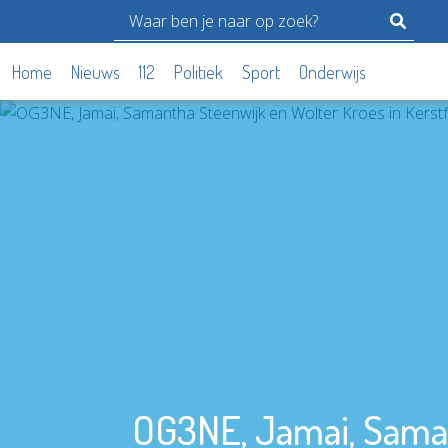
Home
Nieuws
112
Politiek
Sport
Onderwijs
OG3NE, Jamai, Saman