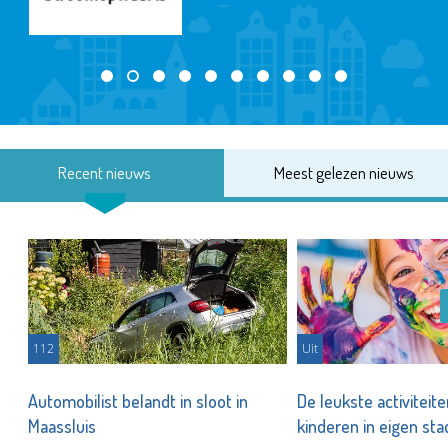
Recent nieuws
Meest gelezen nieuws
112
Uit
Automobilist belandt in sloot in
De leukste activiteit
Maassluis
kinderen in eigen st