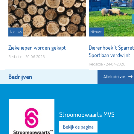
Nieuws
Nieuws
ed
Zieke iepen worden gekapt
Dierenhoek 't Sparret
Sportlaan verdwijnt
Redactie - 30-06-2026
Redactie - 24-04-2026
Bedrijven
Alle bedrijven
Stroomopwaarts MVS
Bekijk de pagina