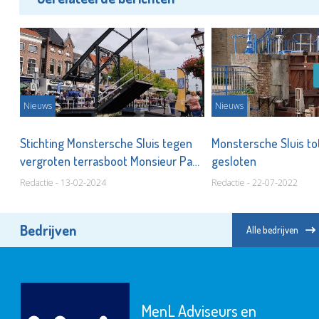
Nieuws
Nieuws
s
Stichting Monstersche Sluis tegen
Monstersche Sluis to
vergroten terrasboot Monsieur Paul
gesloten
Redactie - 13-02-2024
Redactie - 22-07-2022
Bedrijven
Alle bedrijven
MenL Adviseurs en