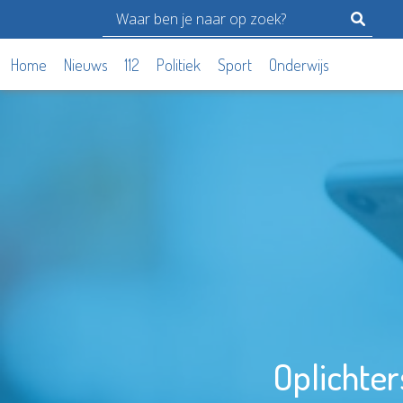
Home
Nieuws
112
Politiek
Sport
Onderwijs
Oplichte