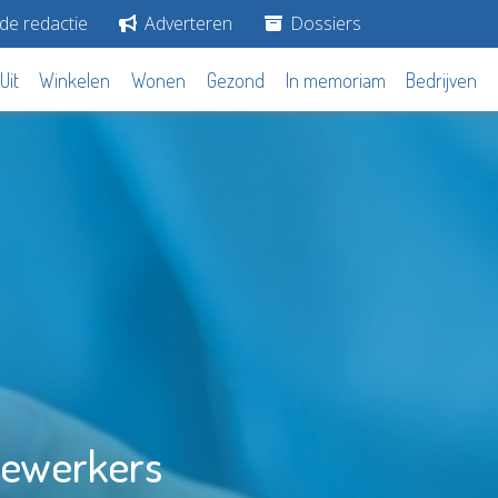
de redactie
Adverteren
Dossiers
Uit
Winkelen
Wonen
Gezond
In memoriam
Bedrijven
dewerkers