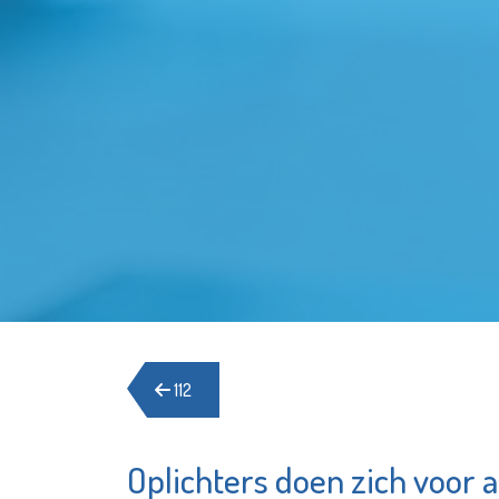
112
Oplichters doen zich voor
ZorgSamen MVS
De