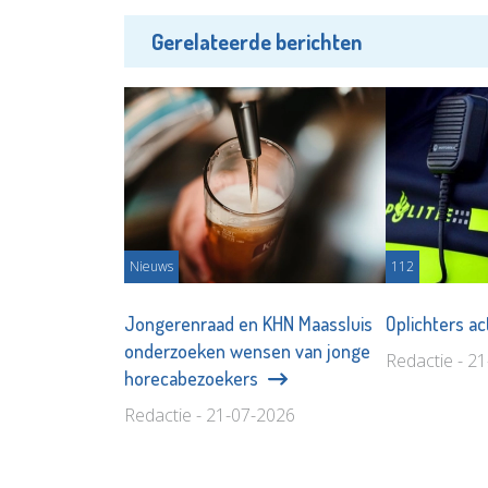
Gerelateerde berichten
Nieuws
112
Jongerenraad en KHN Maassluis
Oplichters ac
onderzoeken wensen van jonge
Redactie - 2
horecabezoekers
Redactie - 21-07-2026