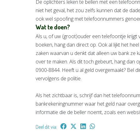
De oplichters leken te bellen met een telefoon
niet het geval, het zou zelfs kunnen dat de dad
ook wel spoofing met telefoonnummers genoemd, 
Wat te doen?
Als u, of uw (groot)ouder een telefoontje krij
boeken, hang dan direct op. Ook al lijkt het he
zaken waarvan u denkt dat alleen uw bank ze k
over te maken. Als dit toch gebeurt, hang dan op
0900-8844. Heeft u al geld overgemaakt? Bel d
vervolgens de politie.
Als het zichtbaar is, schrijf dan het telefoonn
bankrekeningnummer waar het geld naar overg
informatie die de beller noemt, zoals een websi
Deel dit via: