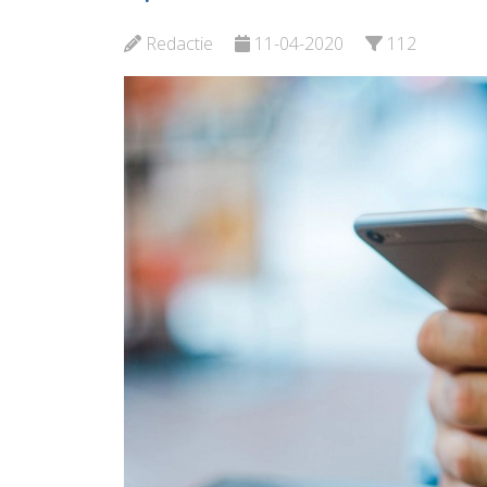
OproepC
Bekijk de pagina
Redactie
11-04-2020
112
Bekijk d