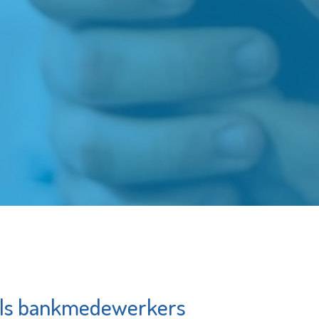
 als bankmedewerkers
SIKO