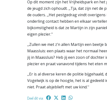
Op dit moment zijn het Vrijheidspark en he
de jeugd zich ophoudt. ,,Tja, dat zijn net de 
de ouders. ,,Het pestgedrag vindt overigens i
onderling contact hebben en elkaar vertellen
bijkomstigheid is dat ze Martijn in zijn pani
eigen plezier.''
,,Zullen we met z’n allen Martijn een beetj
Maassluis: een plaats waar het normaal heerl
jij in Maassluis? Heb jij een zoon of dochter 
plezier en praat vanavond tijdens het eten m
,,Er is al diverse keren de politie bijgehaal
Vogelwijk is op de hoogte, het is al gedeeld
niet. Praat alsjeblieft met uw kind.''
Deel dit via: