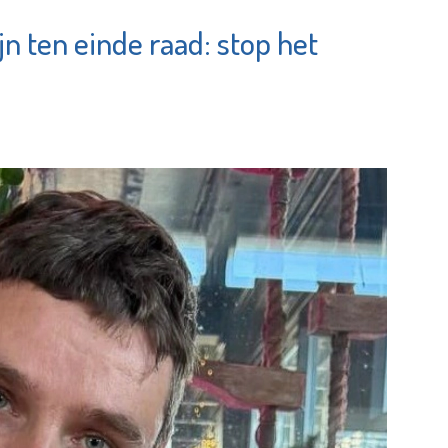
n ten einde raad: stop het
Stichting
orggroep
Elckerlyc
e pagina
Bekijk de pagina