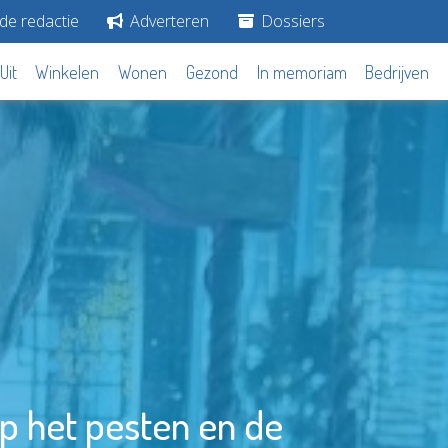
de redactie
Adverteren
Dossiers
Uit
Winkelen
Wonen
Gezond
In memoriam
Bedrijven
op het pesten en de