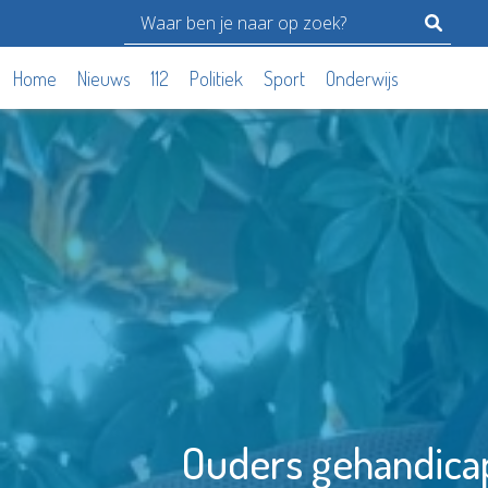
Home
Nieuws
112
Politiek
Sport
Onderwijs
Ouders gehandicapt