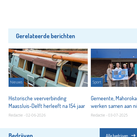
Gerelateerde berichten
Nieuws
Sport
Historische veerverbinding
Gemeente, Mahorokan
n!
Maassluis-Delft herleeft na 154 jaar
werken samen aan n
Olympiahal
Redactie - 02-06-2026
Redactie - 03-07-2025
Bedrijven
Alle bedrijven