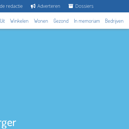
de redactie
Adverteren
Dossiers
Uit
Winkelen
Wonen
Gezond
In memoriam
Bedrijven
rger