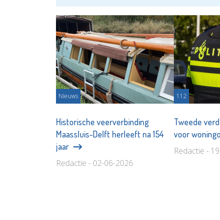
Nieuws
112
Historische veerverbinding
Tweede verd
Maassluis-Delft herleeft na 154
voor woningo
jaar
Redactie - 1
Redactie - 02-06-2026