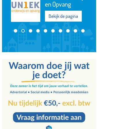
Jozef
en Opvang
Bekijk
Bekijk de pagina