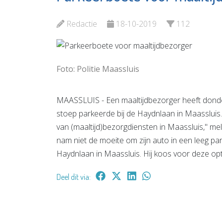
s
Maassluis
 de pagina
Redactie
18-10-2019
112
Bekijk de pagina
Foto: Politie Maassluis
MAASSLUIS - Een maaltijdbezorger heeft dond
stoep parkeerde bij de Haydnlaan in Maassluis. ,
van (maaltijd)bezorgdiensten in Maassluis,'' me
nam niet de moeite om zijn auto in een leeg pa
Haydnlaan in Maassluis. Hij koos voor deze opti
Deel dit via: