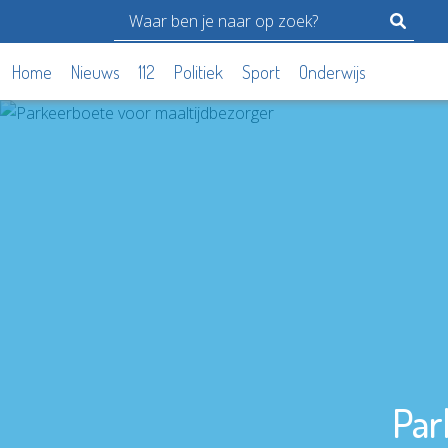
Home
Nieuws
112
Politiek
Sport
Onderwijs
Par