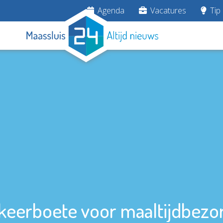
Agenda
Vacatures
Tip 
keerboete voor maaltijdbezo