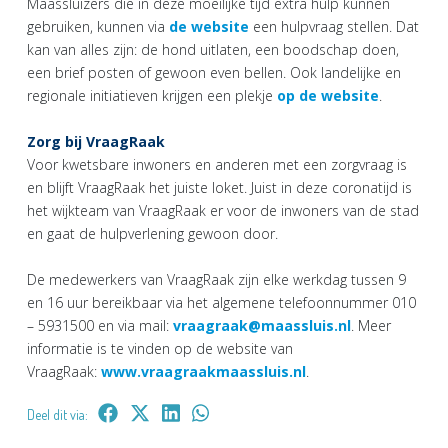
Maassluizers die in deze moeilijke tijd extra hulp kunnen
gebruiken, kunnen via
de website
een hulpvraag stellen. Dat
kan van alles zijn: de hond uitlaten, een boodschap doen,
een brief posten of gewoon even bellen. Ook landelijke en
regionale initiatieven krijgen een plekje
op de website
.
Zorg bij VraagRaak
Voor kwetsbare inwoners en anderen met een zorgvraag is
en blijft VraagRaak het juiste loket. Juist in deze coronatijd is
het wijkteam van VraagRaak er voor de inwoners van de stad
en gaat de hulpverlening gewoon door.
De medewerkers van VraagRaak zijn elke werkdag tussen 9
en 16 uur bereikbaar via het algemene telefoonnummer 010
– 5931500 en via mail:
vraagraak@maassluis.nl
. Meer
informatie is te vinden op de website van
VraagRaak:
www.vraagraakmaassluis.nl
.
Deel dit via: