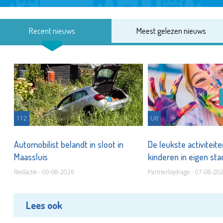
Recent nieuws
Meest gelezen nieuws
112
Uit
Automobilist belandt in sloot in
De leukste activiteit
Maassluis
kinderen in eigen st
Redactie - 09-08-2026
Partnerbijdrage - 07-08-20
Lees ook