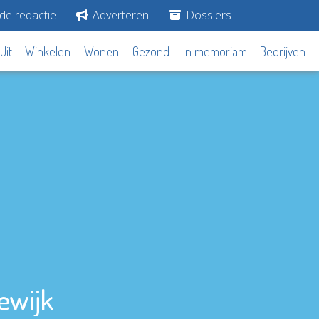
de redactie
Adverteren
Dossiers
Uit
Winkelen
Wonen
Gezond
In memoriam
Bedrijven
ewijk