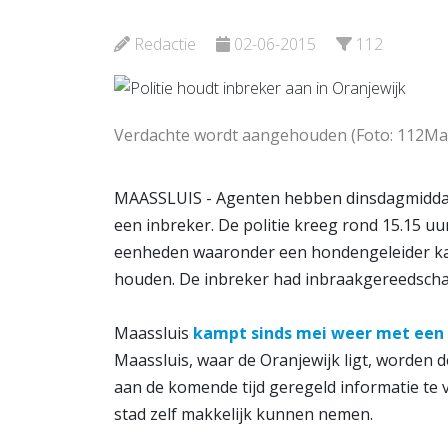
Elckerlyc
Maasslu
Redactie
02-06-2015
112
Bekijk de pagina
Bekijk d
Verdachte wordt aangehouden (Foto: 112Ma
MAASSLUIS - Agenten hebben dinsdagmiddag 
een inbreker. De politie kreeg rond 15.15 u
eenheden waaronder een hondengeleider kam
houden. De inbreker had inbraakgereedschap b
Maassluis
kampt sinds mei weer met een 
Maassluis, waar de Oranjewijk ligt, worden
aan de komende tijd geregeld informatie te
stad zelf makkelijk kunnen nemen.