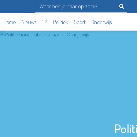
Home
Nieuws
112
Politiek
Sport
Onderwijs
Poli